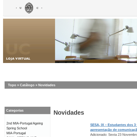
Topo
»
Catálogo
»
Novidades
Categorias
Novidades
2nd MIA-Portugal Ageing
SESA, IX – Estudantes dos 3
Spring School
apresentação de comunicaç
MIA-Portugal
Adicionado: Sexta 23 Novembr