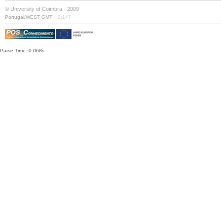
© University of Coimbra · 2009
·
Portugal/WEST GMT
S:147
Parse Time: 0.068s