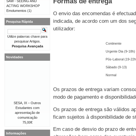
Formas de entrega
SAW - SEEING AND
ACTING WORKSHOP
Emolumentos
(1)
O envio das encomendas é efectuado
indicada, de acordo com um dos seg
Pesquisa Rápida
utilizador:
Utilize palavras chave para
pesquisar Artigos.
Continente
Pesquisa Avançada
Urgente Dia (9-18h)
Novidades
Pós-Laboral (19-22h
Sábado (9-13)
Normal
Os prazos de entrega variam consoa
modo de pagamento e disponibilida
SESA, IX – Outros
Estudantes com
Os prazos de entrega são válidos 
apresentação de
ficam sujeitos à disponibilidade de
comunicação
75,00€
Em caso de desvio do prazo de entre
Informações