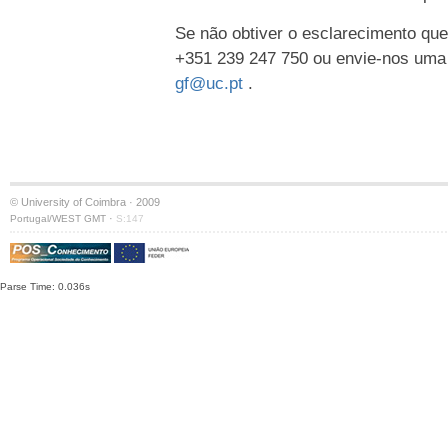
Se não obtiver o esclarecimento que
+351 239 247 750 ou envie-nos uma
gf@uc.pt
.
© University of Coimbra · 2009
·
Portugal/WEST GMT
S:147
Parse Time: 0.036s