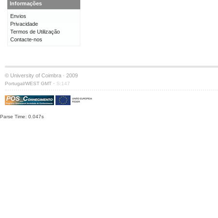
Informações
Envios
Privacidade
Termos de Utilização
Contacte-nos
© University of Coimbra · 2009
·
Portugal/WEST GMT
S:147
Parse Time: 0.047s