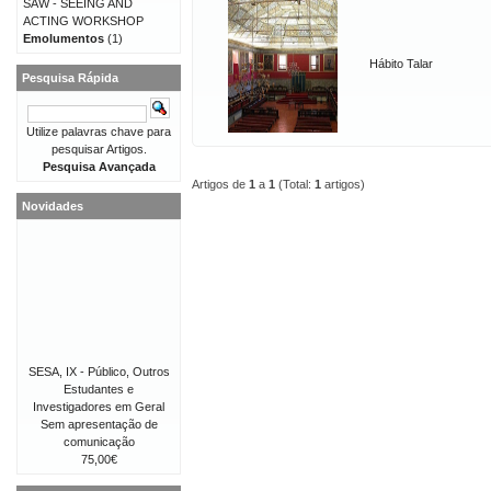
SAW - SEEING AND
ACTING WORKSHOP
Emolumentos
(1)
Hábito Talar
Pesquisa Rápida
Utilize palavras chave para
pesquisar Artigos.
Pesquisa Avançada
Artigos de
1
a
1
(Total:
1
artigos)
Novidades
SESA, IX - Público, Outros
Estudantes e
Investigadores em Geral
Sem apresentação de
comunicação
75,00€