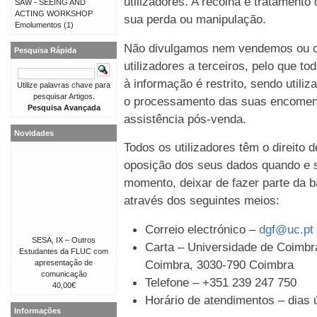
utilizadores. A recolha e tratament
SAW - SEEING AND
ACTING WORKSHOP
sua perda ou manipulação.
Emolumentos
(1)
Não divulgamos nem vendemos ou c
Pesquisa Rápida
utilizadores a terceiros, pelo que t
à informação é restrito, sendo util
Utilize palavras chave para
pesquisar Artigos.
o processamento das suas encomen
Pesquisa Avançada
assistência pós-venda.
Novidades
Todos os utilizadores têm o direito 
oposição dos seus dados quando e s
momento, deixar de fazer parte da b
através dos seguintes meios:
Correio electrónico –
dgf@uc.pt
SESA, IX – Outros
Carta – Universidade de Coimbra
Estudantes da FLUC com
Coimbra, 3030-790 Coimbra
apresentação de
comunicação
Telefone – +351 239 247 750
40,00€
Horário de atendimentos – dias ú
Informações