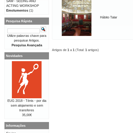
SAW - SEEING AND
ACTING WORKSHOP
Emolumentos
(1)
Hábito Talar
Pesquisa Rápida
Utilize palavras chave para
pesquisar Artigos.
Pesquisa Avançada
Artigos de
1
a
1
(Total:
1
artigos)
Novidades
EUG 2018 - Ténis - por dia
sem alojamento e sem
transferes
35,00€
Informações