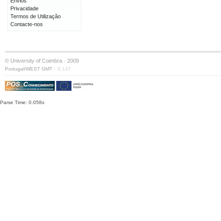
Envios
Privacidade
Termos de Utilização
Contacte-nos
© University of Coimbra · 2009
·
Portugal/WEST GMT
S:147
Parse Time: 0.058s