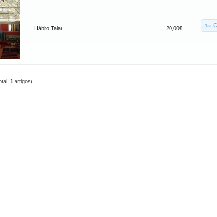
C
Hábito Talar
20,00€
otal:
1
artigos)