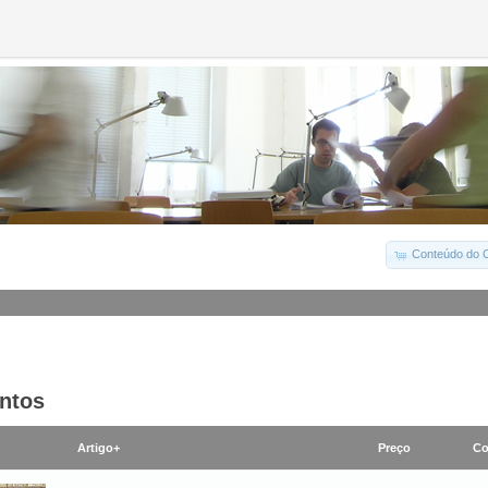
Conteúdo do C
ntos
Artigo+
Preço
Co