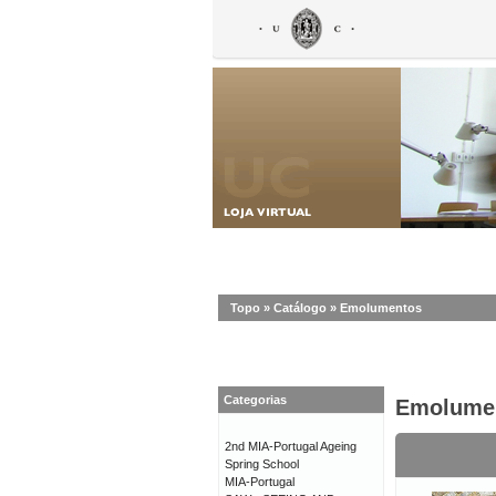
Topo
»
Catálogo
»
Emolumentos
Categorias
Emolume
2nd MIA-Portugal Ageing
Spring School
MIA-Portugal