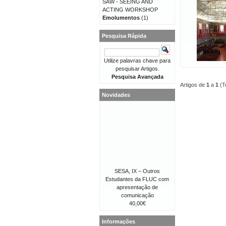
SAW - SEEING AND
ACTING WORKSHOP
Emolumentos
(1)
Pesquisa Rápida
Utilize palavras chave para
pesquisar Artigos.
Pesquisa Avançada
Artigos de
1
a
1
(T
Novidades
SESA, IX – Outros
Estudantes da FLUC com
apresentação de
comunicação
40,00€
Informações