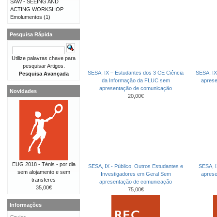
SAW - SEEING AND
ACTING WORKSHOP
Emolumentos
(1)
Pesquisa Rápida
Utilize palavras chave para
pesquisar Artigos.
SESA, IX – Estudantes dos 3 CE Ciência
SESA, IX
Pesquisa Avançada
da Informação da FLUC sem
apres
apresentação de comunicação
Novidades
20,00€
EUG 2018 - Ténis - por dia
SESA, IX - Público, Outros Estudantes e
SESA, I
sem alojamento e sem
Investigadores em Geral Sem
apres
transferes
apresentação de comunicação
35,00€
75,00€
Informações