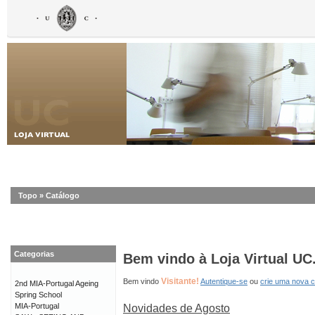
Topo
»
Catálogo
Categorias
Bem vindo à Loja Virtual UC
Visitante!
Bem vindo
Autentique-se
ou
crie uma nova 
2nd MIA-Portugal Ageing
Spring School
MIA-Portugal
Novidades de Agosto