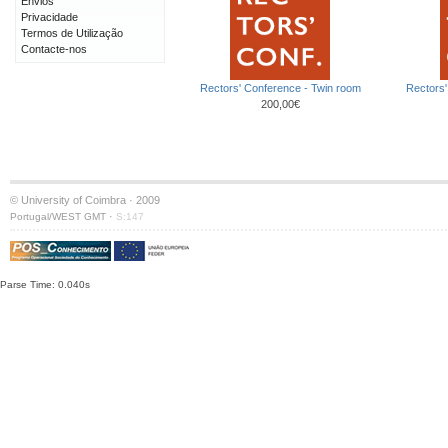
Envios
Privacidade
Termos de Utilização
Contacte-nos
Rectors' Conference - Twin room
Rectors'
200,00€
© University of Coimbra · 2009
·
Portugal/WEST GMT
S:147
Parse Time: 0.040s