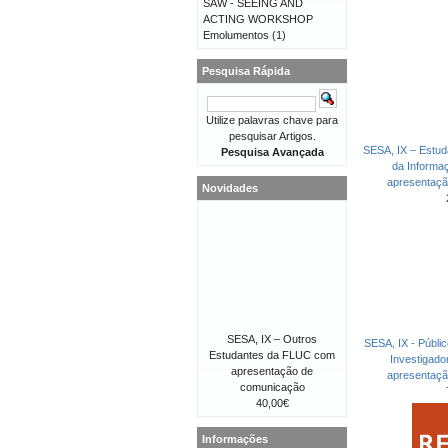
SAW - SEEING AND
ACTING WORKSHOP
Emolumentos
(1)
Pesquisa Rápida
Utilize palavras chave para
pesquisar Artigos.
SESA, IX – Estud
Pesquisa Avançada
da Informa
apresentaç
Novidades
SESA, IX – Outros
SESA, IX - Públi
Estudantes da FLUC com
Investigad
apresentação de
apresentaç
comunicação
40,00€
Informações