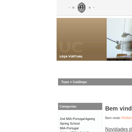
Topo
»
Catálogo
Categorias
Bem vindo
Visita
Bem vindo
2nd MIA-Portugal Ageing
Spring School
MIA-Portugal
Novidades d