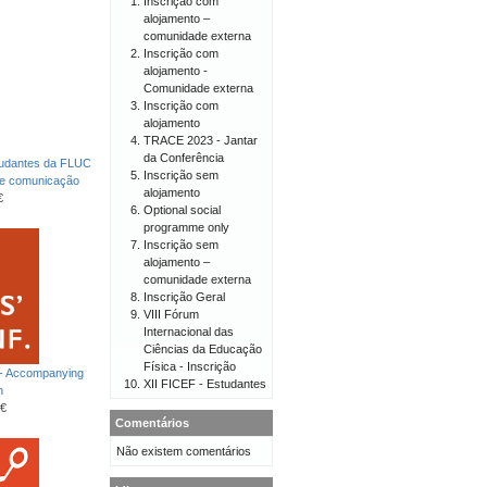
Inscrição com
alojamento –
comunidade externa
Inscrição com
alojamento -
Comunidade externa
Inscrição com
alojamento
TRACE 2023 - Jantar
da Conferência
tudantes da FLUC
Inscrição sem
de comunicação
alojamento
€
Optional social
programme only
Inscrição sem
alojamento –
comunidade externa
Inscrição Geral
VIII Fórum
Internacional das
Ciências da Educação
Física - Inscrição
 - Accompanying
XII FICEF - Estudantes
n
€
Comentários
Não existem comentários