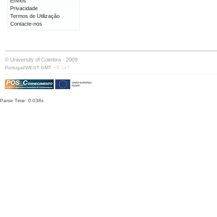
Envios
Privacidade
Termos de Utilização
Contacte-nos
© University of Coimbra · 2009
·
Portugal/WEST GMT
S:147
Parse Time: 0.038s