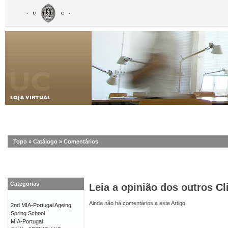
Topo
»
Catálogo
»
Comentários
Categorias
Leia a opinião dos outros Cl
Ainda não há comentários a este Artigo.
2nd MIA-Portugal Ageing
Spring School
MIA-Portugal