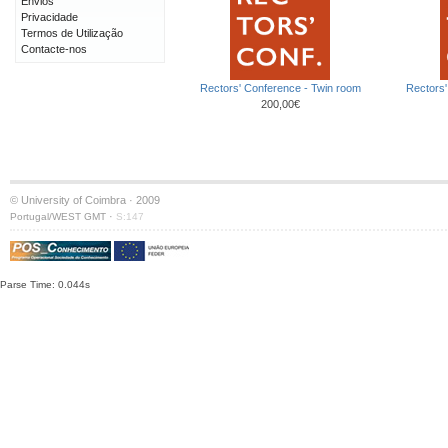
Envios
Privacidade
Termos de Utilização
Contacte-nos
Rectors' Conference - Twin room
Rectors'
200,00€
© University of Coimbra · 2009
·
Portugal/WEST GMT
S:147
Parse Time: 0.044s