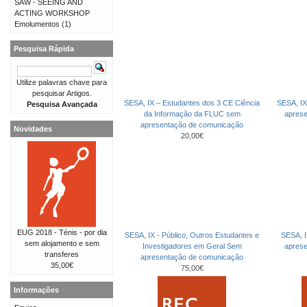
SAW - SEEING AND
ACTING WORKSHOP
Emolumentos
(1)
Pesquisa Rápida
Utilize palavras chave para
pesquisar Artigos.
SESA, IX – Estudantes dos 3 CE Ciência
SESA, IX
Pesquisa Avançada
da Informação da FLUC sem
apres
apresentação de comunicação
Novidades
20,00€
EUG 2018 - Ténis - por dia
SESA, IX - Público, Outros Estudantes e
SESA, I
sem alojamento e sem
Investigadores em Geral Sem
apres
transferes
apresentação de comunicação
35,00€
75,00€
Informações