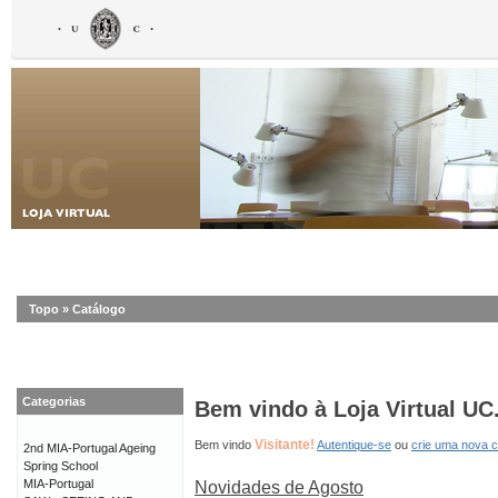
Topo
»
Catálogo
Categorias
Bem vindo à Loja Virtual UC
Visitante!
Bem vindo
Autentique-se
ou
crie uma nova 
2nd MIA-Portugal Ageing
Spring School
MIA-Portugal
Novidades de Agosto