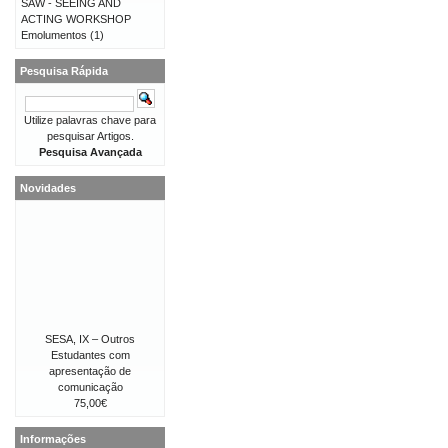
SAW - SEEING AND
ACTING WORKSHOP
Emolumentos
(1)
Pesquisa Rápida
Utilize palavras chave para
pesquisar Artigos.
Pesquisa Avançada
Novidades
SESA, IX – Outros
Estudantes com
apresentação de
comunicação
75,00€
Informações