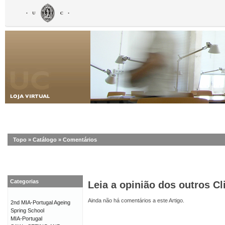
Topo
»
Catálogo
»
Comentários
Categorias
Leia a opinião dos outros Cl
Ainda não há comentários a este Artigo.
2nd MIA-Portugal Ageing
Spring School
MIA-Portugal