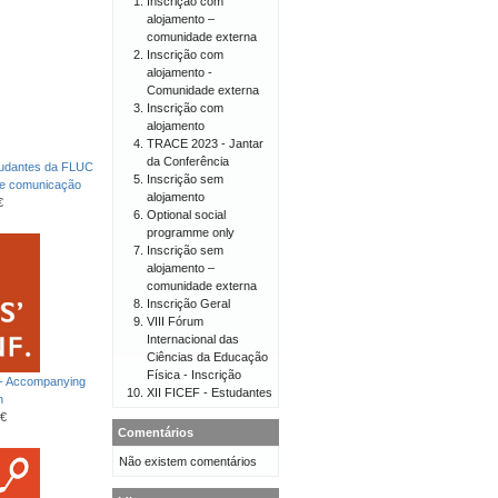
Inscrição com
alojamento –
comunidade externa
Inscrição com
alojamento -
Comunidade externa
Inscrição com
alojamento
TRACE 2023 - Jantar
da Conferência
tudantes da FLUC
Inscrição sem
de comunicação
alojamento
€
Optional social
programme only
Inscrição sem
alojamento –
comunidade externa
Inscrição Geral
VIII Fórum
Internacional das
Ciências da Educação
Física - Inscrição
 - Accompanying
XII FICEF - Estudantes
n
€
Comentários
Não existem comentários