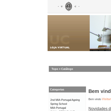
Topo
»
Catálogo
Categorias
Bem vindo
Visita
Bem vindo
2nd MIA-Portugal Ageing
Spring School
MIA-Portugal
Novidades d