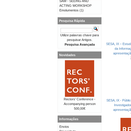
SAW - SEEING AND
ACTING WORKSHOP
Emolumentos
(1)
Pesquisa Rápida
Utilize palavras chave para
pesquisar Artigos.
SESA, IX – Estud
Pesquisa Avançada
da Informa
apresentaç
Novidades
Rectors' Conference -
SESA, IX - Públi
Accompanying person
Investigad
500,00€
apresentaç
Informações
Envios