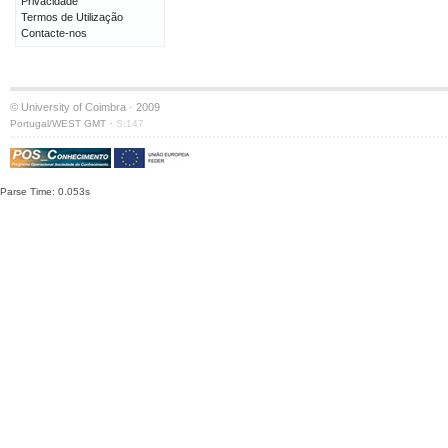
Privacidade
Termos de Utilização
Contacte-nos
© University of Coimbra · 2009
·
Portugal/WEST GMT
S:147
Parse Time: 0.053s