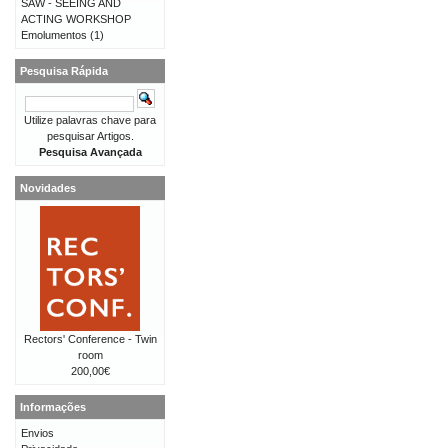
SAW - SEEING AND
ACTING WORKSHOP
Emolumentos
(1)
Pesquisa Rápida
Utilize palavras chave para
pesquisar Artigos.
Pesquisa Avançada
Novidades
Rectors' Conference - Twin
room
200,00€
Informações
Envios