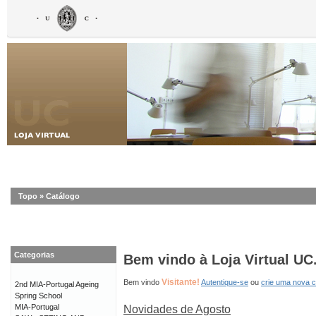
Topo
»
Catálogo
Categorias
Bem vindo à Loja Virtual UC
Visitante!
Bem vindo
Autentique-se
ou
crie uma nova 
2nd MIA-Portugal Ageing
Spring School
MIA-Portugal
Novidades de Agosto