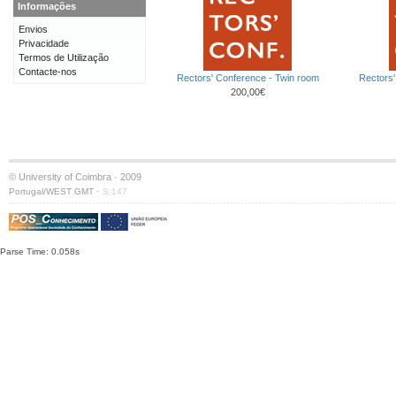
Informações
Envios
Privacidade
Termos de Utilização
Contacte-nos
Rectors' Conference - Twin room
Rectors'
200,00€
© University of Coimbra · 2009
·
Portugal/WEST GMT
S:147
Parse Time: 0.058s