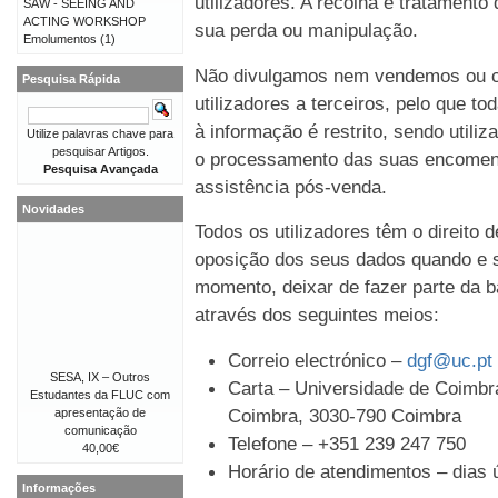
utilizadores. A recolha e tratament
SAW - SEEING AND
ACTING WORKSHOP
sua perda ou manipulação.
Emolumentos
(1)
Não divulgamos nem vendemos ou c
Pesquisa Rápida
utilizadores a terceiros, pelo que t
à informação é restrito, sendo util
Utilize palavras chave para
pesquisar Artigos.
o processamento das suas encomen
Pesquisa Avançada
assistência pós-venda.
Novidades
Todos os utilizadores têm o direito 
oposição dos seus dados quando e s
momento, deixar de fazer parte da b
através dos seguintes meios:
Correio electrónico –
dgf@uc.pt
SESA, IX – Outros
Carta – Universidade de Coimbra
Estudantes da FLUC com
Coimbra, 3030-790 Coimbra
apresentação de
comunicação
Telefone – +351 239 247 750
40,00€
Horário de atendimentos – dias ú
Informações