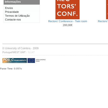
Informações
Envios
Privacidade
Termos de Utilização
Contacte-nos
Rectors' Conference - Twin room
Rectors'
200,00€
© University of Coimbra · 2009
·
Portugal/WEST GMT
S:147
Parse Time: 0.057s