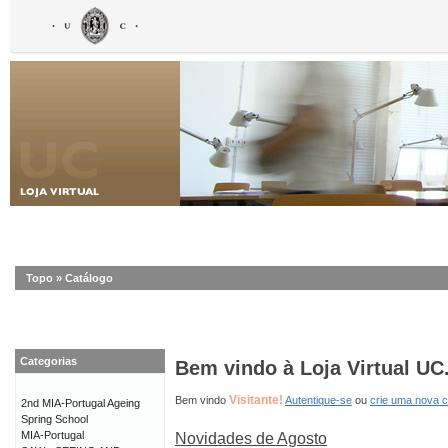
Topo
»
Catálogo
Categorias
Bem vindo à Loja Virtual UC
Visitante!
Bem vindo
Autentique-se
ou
crie uma nova 
2nd MIA-Portugal Ageing
Spring School
MIA-Portugal
Novidades de Agosto