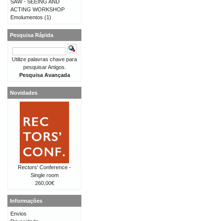
SAW - SEEING AND
ACTING WORKSHOP
Emolumentos
(1)
Pesquisa Rápida
Utilize palavras chave para
pesquisar Artigos.
Pesquisa Avançada
Novidades
Rectors' Conference -
Single room
260,00€
Informações
Envios