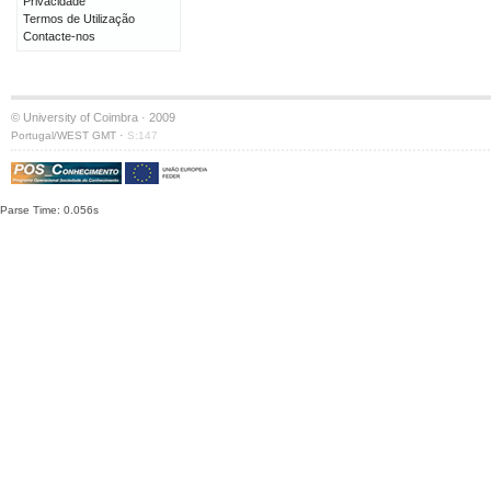
Privacidade
Termos de Utilização
Contacte-nos
© University of Coimbra · 2009
·
Portugal/WEST GMT
S:147
Parse Time: 0.056s