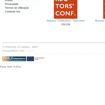
Envios
Privacidade
Termos de Utilização
Contacte-nos
Rectors' Conference - Twin room
Rectors'
200,00€
© University of Coimbra · 2009
·
Portugal/WEST GMT
S:147
Parse Time: 0.051s