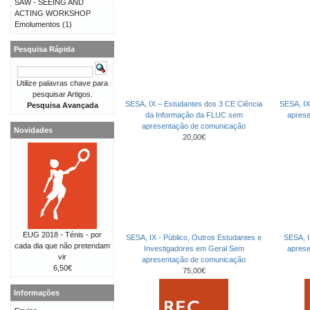
SAW - SEEING AND
ACTING WORKSHOP
Emolumentos
(1)
Pesquisa Rápida
Utilize palavras chave para
pesquisar Artigos.
SESA, IX – Estudantes dos 3 CE Ciência
SESA, IX
Pesquisa Avançada
da Informação da FLUC sem
apres
apresentação de comunicação
Novidades
20,00€
EUG 2018 - Ténis - por
SESA, IX - Público, Outros Estudantes e
SESA, I
cada dia que não pretendam
Investigadores em Geral Sem
apres
vir
apresentação de comunicação
6,50€
75,00€
Informações