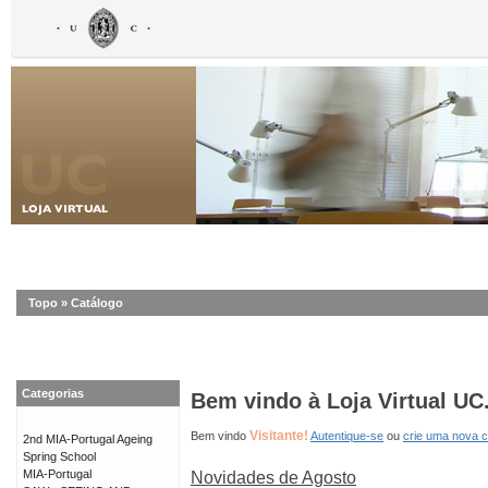
Topo
»
Catálogo
Categorias
Bem vindo à Loja Virtual UC
Visitante!
Bem vindo
Autentique-se
ou
crie uma nova 
2nd MIA-Portugal Ageing
Spring School
MIA-Portugal
Novidades de Agosto