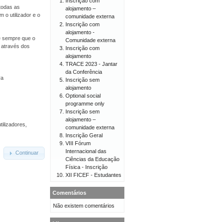
Inscrição com
todas as
alojamento –
 o utilizador e o
comunidade externa
Inscrição com
alojamento -
 e sempre que o
Comunidade externa
o através dos
Inscrição com
alojamento
TRACE 2023 - Jantar
da Conferência
ra
Inscrição sem
alojamento
Optional social
programme only
Inscrição sem
alojamento –
tilizadores,
comunidade externa
Inscrição Geral
VIII Fórum
Internacional das
Continuar
Ciências da Educação
Física - Inscrição
XII FICEF - Estudantes
Comentários
Não existem comentários