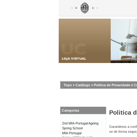
Topo
»
Catálogo
»
Politica de Privacidade e 
Categorias
Politica 
2nd MIA-Portugal Ageing
Garantimos a confi
Spring School
se de forma segur
MIA-Portugal