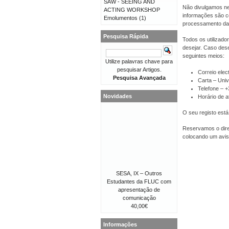
SAW - SEEING AND
Não divulgamos ne
ACTING WORKSHOP
informações são co
Emolumentos
(1)
processamento da
Pesquisa Rápida
Todos os utilizado
desejar. Caso dese
seguintes meios:
Utilize palavras chave para
pesquisar Artigos.
Correio elec
Pesquisa Avançada
Carta – Univ
Telefone – 
Novidades
Horário de a
O seu registo está
Reservamos o direi
colocando um avis
SESA, IX – Outros
Estudantes da FLUC com
apresentação de
comunicação
40,00€
Informações