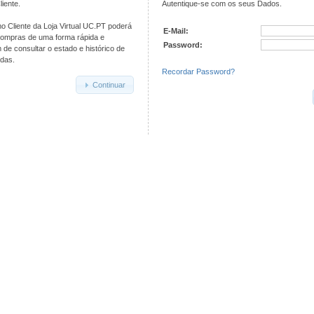
iente.
Autentique-se com os seus Dados.
o Cliente da Loja Virtual UC.PT poderá
E-Mail:
compras de uma forma rápida e
Password:
de consultar o estado e histórico de
das.
Recordar Password?
Continuar