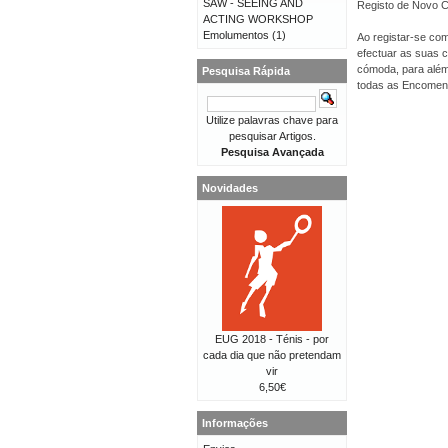
SAW - SEEING AND
Registo de Novo Cl
ACTING WORKSHOP
Emolumentos
(1)
Ao registar-se com
efectuar as suas 
cómoda, para além 
Pesquisa Rápida
todas as Encomen
Utilize palavras chave para
pesquisar Artigos.
Pesquisa Avançada
Novidades
EUG 2018 - Ténis - por
cada dia que não pretendam
vir
6,50€
Informações