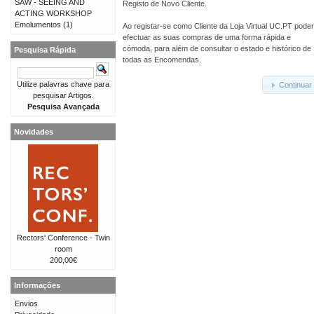
SAW - SEEING AND
Registo de Novo Cliente.
ACTING WORKSHOP
Emolumentos
(1)
Ao registar-se como Cliente da Loja Virtual UC.PT pode
efectuar as suas compras de uma forma rápida e
cómoda, para além de consultar o estado e histórico de
Pesquisa Rápida
todas as Encomendas.
Utilize palavras chave para
Continuar
pesquisar Artigos.
Pesquisa Avançada
Novidades
Rectors' Conference - Twin
room
200,00€
Informações
Envios