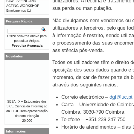
utilizadores. A recolha e tratament
SAW - SEEING AND
ACTING WORKSHOP
sua perda ou manipulação.
Emolumentos
(1)
Não divulgamos nem vendemos ou c
Pesquisa Rápida
utilizadores a terceiros, pelo que t
à informação é restrito, sendo util
Utilize palavras chave para
pesquisar Artigos.
o processamento das suas encomen
Pesquisa Avançada
assistência pós-venda.
Novidades
Todos os utilizadores têm o direito 
oposição dos seus dados quando e s
momento, deixar de fazer parte da b
através dos seguintes meios:
Correio electrónico –
dgf@uc.pt
SESA, IX – Estudantes dos
Carta – Universidade de Coimbra
3 CE Ciência da Informação
Coimbra, 3030-790 Coimbra
da FLUC sem apresentação
de comunicação
Telefone – +351 239 247 750
20,00€
Horário de atendimentos – dias ú
Informações