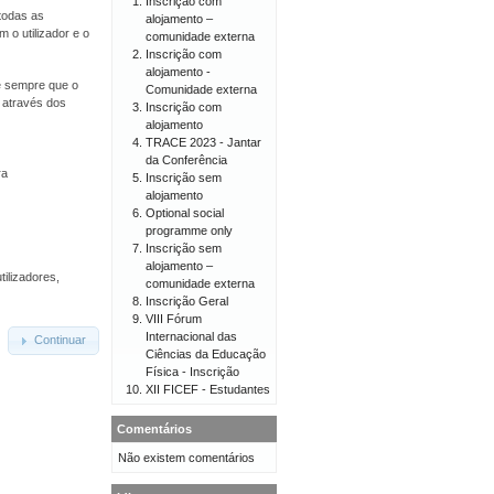
Inscrição com
todas as
alojamento –
 o utilizador e o
comunidade externa
Inscrição com
alojamento -
 e sempre que o
Comunidade externa
o através dos
Inscrição com
alojamento
TRACE 2023 - Jantar
da Conferência
ra
Inscrição sem
alojamento
Optional social
programme only
Inscrição sem
alojamento –
tilizadores,
comunidade externa
Inscrição Geral
VIII Fórum
Internacional das
Continuar
Ciências da Educação
Física - Inscrição
XII FICEF - Estudantes
Comentários
Não existem comentários