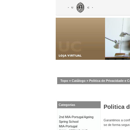
Topo
»
Catálogo
»
Politica de Privacidade e 
Categorias
Politica 
2nd MIA-Portugal Ageing
Garantimos a confi
Spring School
se de forma segur
MIA-Portugal