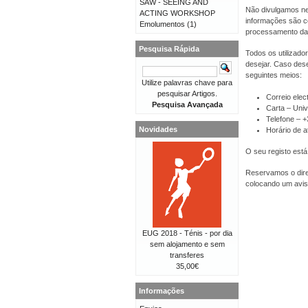
SAW - SEEING AND
Não divulgamos ne
ACTING WORKSHOP
informações são co
Emolumentos
(1)
processamento da
Pesquisa Rápida
Todos os utilizado
desejar. Caso dese
seguintes meios:
Utilize palavras chave para
pesquisar Artigos.
Correio elec
Pesquisa Avançada
Carta – Univ
Telefone – 
Novidades
Horário de a
O seu registo está
Reservamos o direi
colocando um avis
EUG 2018 - Ténis - por dia
sem alojamento e sem
transferes
35,00€
Informações