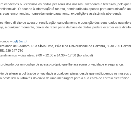
m vendemos ou cedemos os dados pessoais dos nossos utilizadores a terceiros, pelo que 
nfidenciais. O acesso à informação é restrito, sendo utilizada apenas para comunicação com
s suas encomendas, nomeadamente pagamento, expedição e assistência pós-venda.
res têm o direito de acesso, rectificação, cancelamento e oposição dos seus dados quando
je, a qualquer momento, deixar de fazer parte da base de dados poderá exercer este direit
trónico –
dgf@uc.pt
ersidade de Coimbra, Rua Sílvio Lima, Pólo II da Universidade de Coimbra, 3030-790 Coimb
+351 239 247 750
tendimentos – dias úteis: 9:00 – 12:30 e 14:30 – 17:30 (hora local)
 protegido por um código de acesso próprio que lhe assegura privacidade e segurança.
to de alterar a política de privacidade a qualquer altura, desde que notifiquemos os nossos u
o neste link ou através do envio de uma mensagem para a sua caixa de correio electrónico.