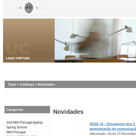
Topo
»
Catálogo
»
Novidades
Categorias
Novidades
2nd MIA-Portugal Ageing
SESA, IX – Estudantes dos 3
Spring School
apresentação de comunicaç
MIA-Portugal
Adicionado: Sexta 23 Novembr