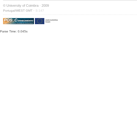
© University of Coimbra · 2009
·
Portugal/WEST GMT
S:147
Parse Time: 0.045s