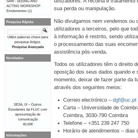
utilizadores. A recolha e tratament
SAW - SEEING AND
ACTING WORKSHOP
sua perda ou manipulação.
Emolumentos
(1)
Não divulgamos nem vendemos ou c
Pesquisa Rápida
utilizadores a terceiros, pelo que t
à informação é restrito, sendo util
Utilize palavras chave para
pesquisar Artigos.
o processamento das suas encomen
Pesquisa Avançada
assistência pós-venda.
Novidades
Todos os utilizadores têm o direito 
oposição dos seus dados quando e s
momento, deixar de fazer parte da b
através dos seguintes meios:
Correio electrónico –
dgf@uc.pt
SESA, IX – Outros
Carta – Universidade de Coimbra
Estudantes da FLUC com
Coimbra, 3030-790 Coimbra
apresentação de
comunicação
Telefone – +351 239 247 750
40,00€
Horário de atendimentos – dias ú
Informações