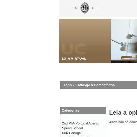
Topo
»
Catálogo
»
Comentários
Categorias
Leia a op
Ainda não há comen
2nd MIA-Portugal Ageing
Spring School
MIA-Portugal