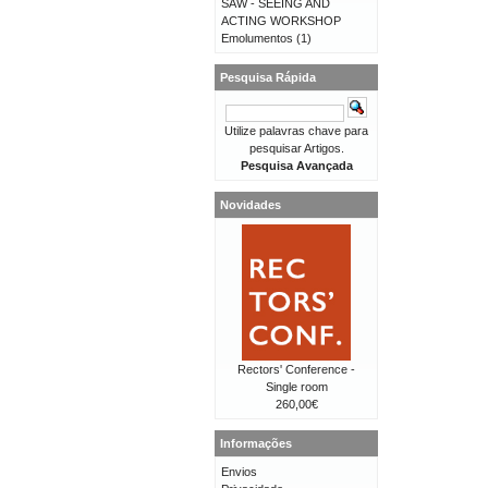
SAW - SEEING AND
ACTING WORKSHOP
Emolumentos
(1)
Pesquisa Rápida
Utilize palavras chave para
pesquisar Artigos.
Pesquisa Avançada
Novidades
Rectors' Conference -
Single room
260,00€
Informações
Envios