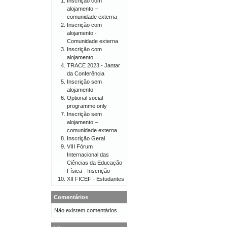
Inscrição com
alojamento –
comunidade externa
Inscrição com
alojamento -
Comunidade externa
Inscrição com
alojamento
TRACE 2023 - Jantar
da Conferência
Inscrição sem
alojamento
Optional social
programme only
Inscrição sem
alojamento –
comunidade externa
Inscrição Geral
VIII Fórum
Internacional das
Ciências da Educação
Física - Inscrição
XII FICEF - Estudantes
Comentários
Não existem comentários