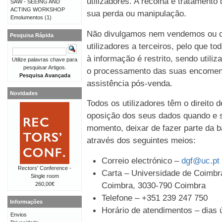
utilizadores. A recolha e tratament
SAW - SEEING AND
ACTING WORKSHOP
sua perda ou manipulação.
Emolumentos
(1)
Não divulgamos nem vendemos ou c
Pesquisa Rápida
utilizadores a terceiros, pelo que t
à informação é restrito, sendo util
Utilize palavras chave para
pesquisar Artigos.
o processamento das suas encomen
Pesquisa Avançada
assistência pós-venda.
Novidades
Todos os utilizadores têm o direito 
oposição dos seus dados quando e s
momento, deixar de fazer parte da b
através dos seguintes meios:
Correio electrónico –
dgf@uc.pt
Rectors' Conference -
Carta – Universidade de Coimbra
Single room
Coimbra, 3030-790 Coimbra
260,00€
Telefone – +351 239 247 750
Informações
Horário de atendimentos – dias ú
Envios