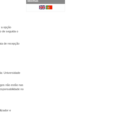
Idiomas
r a opção
o de seguida o
ata de recepção
a: Universidade
tigos não estão nas
esponsabilidade no
lizador e