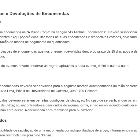
os e Devoluções de Encomendas
s
ua encomenda na “A Minha Conta” na secção “As Minhas Encomendas”. Deverá selecciona
ntes.” Aqui poderá consultar todas as suas encomendas e respectivos estados, solicitand
eração de modos de pagamento ou quantidades.
voluções de encomendas que nos cheguem devolvidas dentro do prazo de 15 dias após a d
dor.
de eventos devem observar as regras aplicáveis a cada evento, definido caso a caso.
encomendas deverão ser enviadas para a seguinte morada acompanhadas do talão da vend
lvio Lima, Pólo II da Universidade de Coimbra, 3030-790 Coimbra.
idos deverão estar em perfeitas condições de utilização. No caso de se verificar que os ar
 de utilização, encontrando-se danificados de alguma forma, e não reconhecendo qualquer r
 não será aceite. A encomenda será reenviada para o utilizador.
ados
bilidade de satisfação de uma encomenda por indisponibilidade de artigo, informaremos o uti
eu reembolso no prazo de 30 dias.