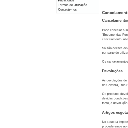
Privacidade
Termos de Utilização
Contacte-nos
Cancelament
Cancelamento
Pode cancelar a s
“Encomendas Pende
cancelamento, alt
Só são aceites de
por parte do utiliza
Os cancelamentos 
Devoluções
As devoluções de 
de Coimbra, Rua Sí
Os produtos devolv
devidas condições
facto, a devolução
Artigos esgot
No caso da impossi
procederemos ao s