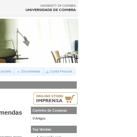
arrinho
Encomendar
Conta Pessoal
Carrinho de Compras
omendas
0 Artigos
Top Vendas