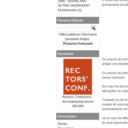
O envio das encom
SAW - SEEING AND
previamente escolhi
ACTING WORKSHOP
Emolumentos
(1)
Pesquisa Rápida
Utilize palavras chave para
pesquisar Artigos.
Pesquisa Avançada
Novidades
Os prazos de entr
artigos encomend
Os prazos de entr
nesse momento.
Em caso de desvio
alterações ao val
Rectors' Conference -
Tratando-se de eve
Accompanying person
munido de uma imp
500,00€
eventualmente ser 
Informações
Já no caso de bilh
de uma impressão 
Envios