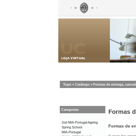
Topo
»
Catálogo
»
Formas de entrega, cance
Categorias
Formas d
2nd MIA-Portugal Ageing
Formas de en
Spring School
MIA-Portugal