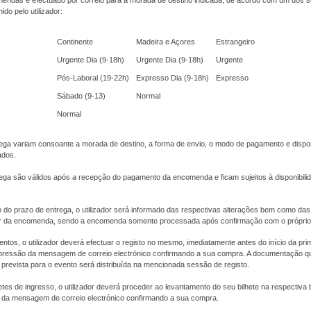
endas é efectuado por correio para a morada de destino indicada, de acordo com um dos s
do pelo utilizador:
Continente
Madeira e Açores
Estrangeiro
Urgente Dia (9-18h)
Urgente Dia (9-18h)
Urgente
Pós-Laboral (19-22h)
Expresso Dia (9-18h)
Expresso
Sábado (9-13)
Normal
Normal
ega variam consoante a morada de destino, a forma de envio, o modo de pagamento e dispon
ados.
ega são válidos após a recepção do pagamento da encomenda e ficam sujeitos à disponibili
 do prazo de entrega, o utilizador será informado das respectivas alterações bem como das
or da encomenda, sendo a encomenda somente processada após confirmação com o próprio u
ntos, o utilizador deverá efectuar o registo no mesmo, imediatamente antes do início da pri
ressão da mensagem de correio electrónico confirmando a sua compra. A documentação q
prevista para o evento será distribuída na mencionada sessão de registo.
etes de ingresso, o utilizador deverá proceder ao levantamento do seu bilhete na respectiva b
da mensagem de correio electrónico confirmando a sua compra.