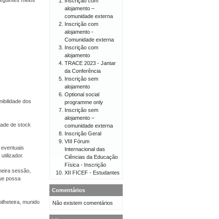
eguintes meios
Inscrição com
alojamento –
comunidade externa
Inscrição com
alojamento -
Comunidade externa
Inscrição com
alojamento
TRACE 2023 - Jantar
da Conferência
Inscrição sem
alojamento
Optional social
ibilidade dos
programme only
Inscrição sem
alojamento –
dade de stock
comunidade externa
Inscrição Geral
VIII Fórum
 eventuais
Internacional das
tilizador.
Ciências da Educação
Física - Inscrição
meira sessão,
XII FICEF - Estudantes
ue possa
Comentários
ilheteira, munido
Não existem comentários