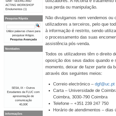
utilizadores. A recolha e tratament
SAW - SEEING AND
ACTING WORKSHOP
sua perda ou manipulação.
Emolumentos
(1)
Não divulgamos nem vendemos ou c
Pesquisa Rápida
utilizadores a terceiros, pelo que t
à informação é restrito, sendo util
Utilize palavras chave para
pesquisar Artigos.
o processamento das suas encomen
Pesquisa Avançada
assistência pós-venda.
Novidades
Todos os utilizadores têm o direito 
oposição dos seus dados quando e s
momento, deixar de fazer parte da b
através dos seguintes meios:
Correio electrónico –
dgf@uc.pt
SESA, IX – Outros
Carta – Universidade de Coimbra
Estudantes da FLUC com
Coimbra, 3030-790 Coimbra
apresentação de
comunicação
Telefone – +351 239 247 750
40,00€
Horário de atendimentos – dias ú
Informações