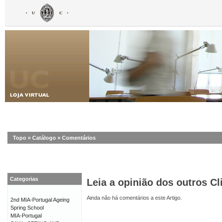
Topo
»
Catálogo
»
Comentários
Categorias
Leia a opinião dos outros Cl
Ainda não há comentários a este Artigo.
2nd MIA-Portugal Ageing
Spring School
MIA-Portugal