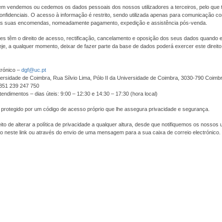
m vendemos ou cedemos os dados pessoais dos nossos utilizadores a terceiros, pelo que 
nfidenciais. O acesso à informação é restrito, sendo utilizada apenas para comunicação com
s suas encomendas, nomeadamente pagamento, expedição e assistência pós-venda.
res têm o direito de acesso, rectificação, cancelamento e oposição dos seus dados quando
je, a qualquer momento, deixar de fazer parte da base de dados poderá exercer este direit
trónico –
dgf@uc.pt
ersidade de Coimbra, Rua Sílvio Lima, Pólo II da Universidade de Coimbra, 3030-790 Coimb
+351 239 247 750
tendimentos – dias úteis: 9:00 – 12:30 e 14:30 – 17:30 (hora local)
 protegido por um código de acesso próprio que lhe assegura privacidade e segurança.
to de alterar a política de privacidade a qualquer altura, desde que notifiquemos os nossos u
o neste link ou através do envio de uma mensagem para a sua caixa de correio electrónico.