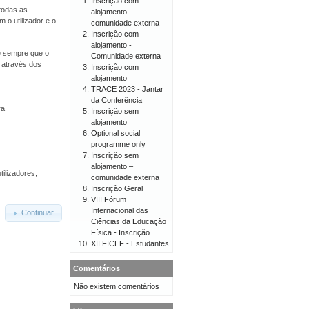
Inscrição com
todas as
alojamento –
 o utilizador e o
comunidade externa
Inscrição com
alojamento -
 e sempre que o
Comunidade externa
o através dos
Inscrição com
alojamento
TRACE 2023 - Jantar
da Conferência
ra
Inscrição sem
alojamento
Optional social
programme only
Inscrição sem
alojamento –
tilizadores,
comunidade externa
Inscrição Geral
VIII Fórum
Internacional das
Continuar
Ciências da Educação
Física - Inscrição
XII FICEF - Estudantes
Comentários
Não existem comentários