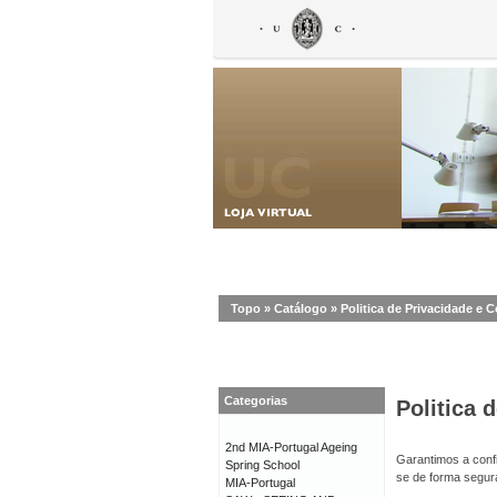
Topo
»
Catálogo
»
Politica de Privacidade e 
Categorias
Politica 
2nd MIA-Portugal Ageing
Garantimos a confi
Spring School
se de forma segur
MIA-Portugal