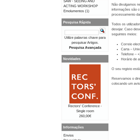
SAW - SEEING AND
Não divulgamos ne
ACTING WORKSHOP
informações são co
Emolumentos
(1)
processamento da
Pesquisa Rápida
Todos os utilizado
desejar. Caso dese
seguintes meios:
Utilize palavras chave para
pesquisar Artigos.
Correio elec
Pesquisa Avançada
Carta – Univ
Telefone – 
Novidades
Horário de a
O seu registo está
Reservamos o direi
colocando um avis
Rectors' Conference -
Single room
260,00€
Informações
Envios