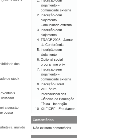
eguintes meios
Inscrição com
alojamento –
comunidade externa
Inscrição com
alojamento -
Comunidade externa
Inscrição com
alojamento
TRACE 2023 - Jantar
da Conferência
Inscrição sem
alojamento
Optional social
ibilidade dos
programme only
Inscrição sem
alojamento –
dade de stock
comunidade externa
Inscrição Geral
VIII Fórum
 eventuais
Internacional das
tilizador.
Ciências da Educação
Física - Inscrição
meira sessão,
XII FICEF - Estudantes
ue possa
Comentários
ilheteira, munido
Não existem comentários