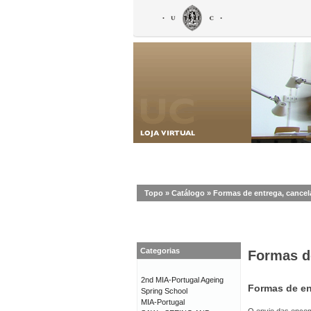
Topo
»
Catálogo
»
Formas de entrega, cance
Categorias
Formas d
2nd MIA-Portugal Ageing
Formas de en
Spring School
MIA-Portugal