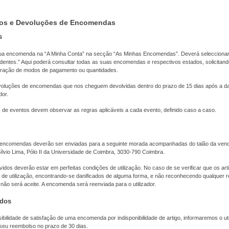
os e Devoluções de Encomendas
s
ua encomenda na “A Minha Conta” na secção “As Minhas Encomendas”. Deverá selecciona
ntes.” Aqui poderá consultar todas as suas encomendas e respectivos estados, solicitand
eração de modos de pagamento ou quantidades.
voluções de encomendas que nos cheguem devolvidas dentro do prazo de 15 dias após a d
dor.
de eventos devem observar as regras aplicáveis a cada evento, definido caso a caso.
encomendas deverão ser enviadas para a seguinte morada acompanhadas do talão da vend
lvio Lima, Pólo II da Universidade de Coimbra, 3030-790 Coimbra.
idos deverão estar em perfeitas condições de utilização. No caso de se verificar que os ar
 de utilização, encontrando-se danificados de alguma forma, e não reconhecendo qualquer r
 não será aceite. A encomenda será reenviada para o utilizador.
ados
bilidade de satisfação de uma encomenda por indisponibilidade de artigo, informaremos o uti
eu reembolso no prazo de 30 dias.