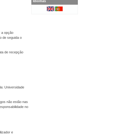
Idiomas
r a opção
o de seguida o
ata de recepção
a: Universidade
tigos não estão nas
esponsabilidade no
lizador e