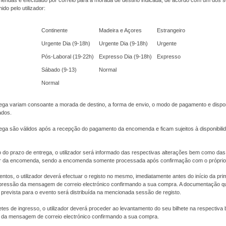
endas é efectuado por correio para a morada de destino indicada, de acordo com um dos s
do pelo utilizador:
Continente
Madeira e Açores
Estrangeiro
Urgente Dia (9-18h)
Urgente Dia (9-18h)
Urgente
Pós-Laboral (19-22h)
Expresso Dia (9-18h)
Expresso
Sábado (9-13)
Normal
Normal
ega variam consoante a morada de destino, a forma de envio, o modo de pagamento e dispon
ados.
ega são válidos após a recepção do pagamento da encomenda e ficam sujeitos à disponibili
 do prazo de entrega, o utilizador será informado das respectivas alterações bem como das
or da encomenda, sendo a encomenda somente processada após confirmação com o próprio u
ntos, o utilizador deverá efectuar o registo no mesmo, imediatamente antes do início da pri
ressão da mensagem de correio electrónico confirmando a sua compra. A documentação q
prevista para o evento será distribuída na mencionada sessão de registo.
etes de ingresso, o utilizador deverá proceder ao levantamento do seu bilhete na respectiva b
da mensagem de correio electrónico confirmando a sua compra.