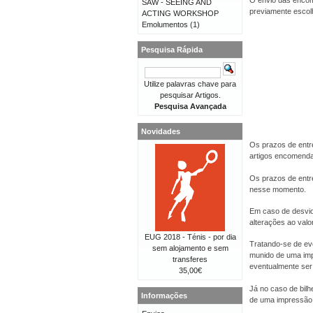
O envio das encom
SAW - SEEING AND
previamente escolhi
ACTING WORKSHOP
Emolumentos
(1)
Pesquisa Rápida
Utilize palavras chave para
pesquisar Artigos.
Pesquisa Avançada
Novidades
Os prazos de entr
artigos encomend
Os prazos de entr
nesse momento.
Em caso de desvio
alterações ao val
EUG 2018 - Ténis - por dia
Tratando-se de eve
sem alojamento e sem
munido de uma imp
transferes
eventualmente ser 
35,00€
Já no caso de bilh
Informações
de uma impressão 