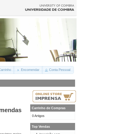
arrinho
Encomendar
Conta Pessoal
Carrinho de Compras
omendas
0 Artigos
Top Vendas