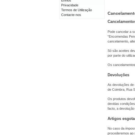
Envios
Privacidade
Termos de Utilização
Cancelament
Contacte-nos
Cancelamento
Pode cancelar a s
“Encomendas Pende
cancelamento, alt
Só são aceites de
por parte do utiliza
Os cancelamentos 
Devoluções
As devoluções de 
de Coimbra, Rua Sí
Os produtos devolv
devidas condições
facto, a devolução
Artigos esgot
No caso da impossi
procederemos ao s