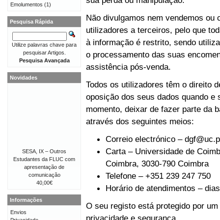
sua perda ou manipulação.
Emolumentos
(1)
Não divulgamos nem vendemos ou c
Pesquisa Rápida
utilizadores a terceiros, pelo que t
à informação é restrito, sendo util
Utilize palavras chave para
pesquisar Artigos.
o processamento das suas encomen
Pesquisa Avançada
assistência pós-venda.
Novidades
Todos os utilizadores têm o direito 
oposição dos seus dados quando e s
momento, deixar de fazer parte da b
através dos seguintes meios:
Correio electrónico –
dgf@uc.p
Carta – Universidade de Coimbr
SESA, IX – Outros
Estudantes da FLUC com
Coimbra, 3030-790 Coimbra
apresentação de
Telefone – +351 239 247 750
comunicação
40,00€
Horário de atendimentos – dias 
Informações
O seu registo está protegido por um
Envios
privacidade e segurança.