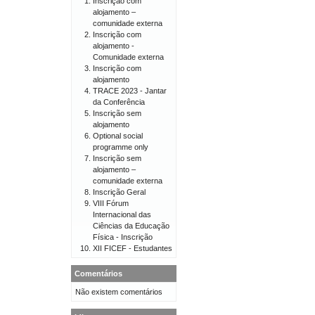
Inscrição com
alojamento –
comunidade externa
Inscrição com
alojamento -
Comunidade externa
Inscrição com
alojamento
TRACE 2023 - Jantar
da Conferência
Inscrição sem
alojamento
Optional social
programme only
Inscrição sem
alojamento –
comunidade externa
Inscrição Geral
VIII Fórum
Internacional das
Ciências da Educação
Física - Inscrição
XII FICEF - Estudantes
Comentários
Não existem comentários