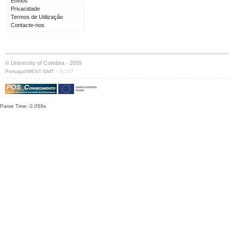
Envios
Privacidade
Termos de Utilização
Contacte-nos
© University of Coimbra · 2009
·
Portugal/WEST GMT
S:147
Parse Time: 0.059s