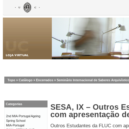
Topo
»
Catálogo
»
Encerrados
»
Seminário Internacional de Saberes Arquivístico
Categorias
SESA, IX – Outros E
com apresentação d
2nd MIA-Portugal Ageing
Spring School
Outros Estudantes da FLUC com ap
MIA-Portugal