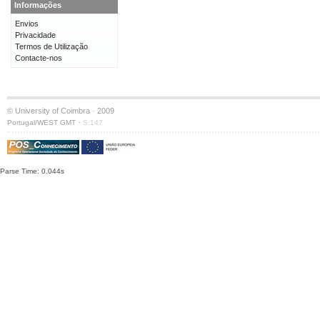
Informações
Envios
Privacidade
Termos de Utilização
Contacte-nos
© University of Coimbra · 2009
·
Portugal/WEST GMT
S:147
Parse Time: 0.044s