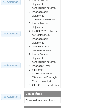
Inscrição com
Adicionar
alojamento –
comunidade externa
Inscrição com
alojamento -
Comunidade externa
Inscrição com
alojamento
TRACE 2023 - Jantar
Adicionar
da Conferência
Inscrição sem
alojamento
Optional social
programme only
Inscrição sem
alojamento –
comunidade externa
Adicionar
Inscrição Geral
VIII Fórum
Internacional das
Ciências da Educação
Física - Inscrição
XII FICEF - Estudantes
Comentários
Adicionar
Não existem comentários