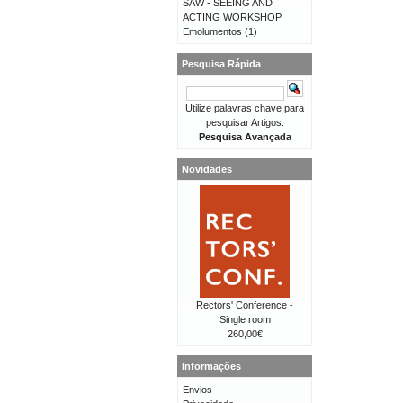
SAW - SEEING AND
ACTING WORKSHOP
Emolumentos
(1)
Pesquisa Rápida
Utilize palavras chave para
pesquisar Artigos.
Pesquisa Avançada
Novidades
Rectors' Conference -
Single room
260,00€
Informações
Envios