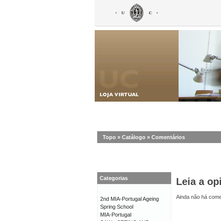
Topo
»
Catálogo
»
Comentários
Categorias
Leia a op
Ainda não há comen
2nd MIA-Portugal Ageing
Spring School
MIA-Portugal