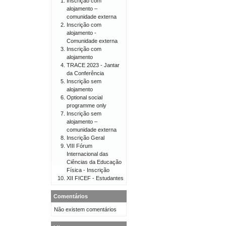
Inscrição com
alojamento –
comunidade externa
Inscrição com
alojamento -
Comunidade externa
Inscrição com
alojamento
TRACE 2023 - Jantar
da Conferência
Inscrição sem
alojamento
Optional social
programme only
Inscrição sem
alojamento –
comunidade externa
Inscrição Geral
VIII Fórum
Internacional das
Ciências da Educação
Física - Inscrição
XII FICEF - Estudantes
Comentários
Não existem comentários