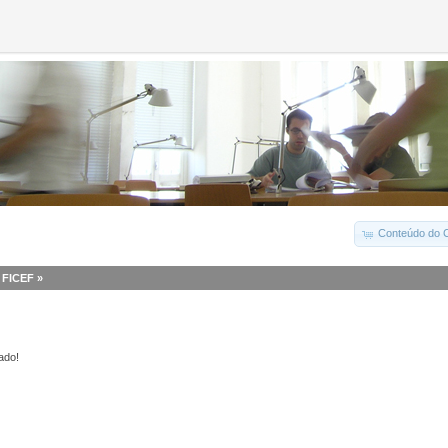
Conteúdo do C
I FICEF
»
ado!