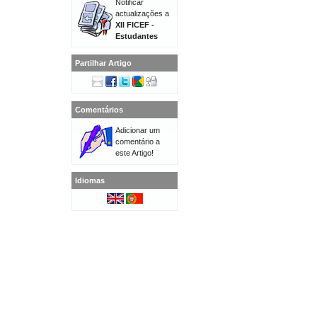
Notificar
actualizações a
XII FICEF -
Estudantes
Partilhar Artigo
Comentários
Adicionar um
comentário a
este Artigo!
Idiomas