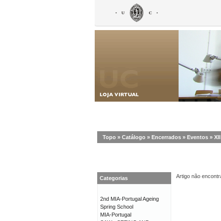
Topo
»
Catálogo
»
Encerrados
»
Eventos
»
XI
Artigo não encontr
Categorias
2nd MIA-Portugal Ageing
Spring School
MIA-Portugal