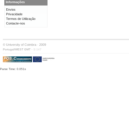
Informações
Envios
Privacidade
Termos de Utilização
Contacte-nos
© University of Coimbra · 2009
·
Portugal/WEST GMT
S:147
Parse Time: 0.051s