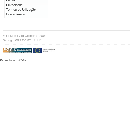
Envios
Privacidade
Termos de Utilização
Contacte-nos
© University of Coimbra · 2009
·
Portugal/WEST GMT
S:147
Parse Time: 0.050s