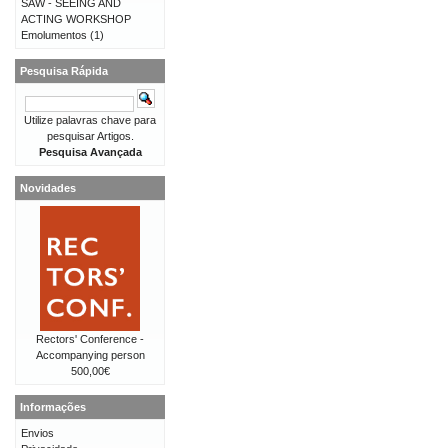
SAW - SEEING AND
ACTING WORKSHOP
Emolumentos
(1)
Pesquisa Rápida
Utilize palavras chave para
pesquisar Artigos.
Pesquisa Avançada
Novidades
Rectors' Conference -
Accompanying person
500,00€
Informações
Envios