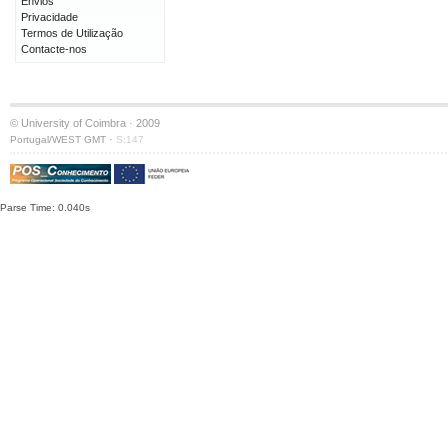
Envios
Privacidade
Termos de Utilização
Contacte-nos
© University of Coimbra · 2009
·
Portugal/WEST GMT
S:147
Parse Time: 0.040s