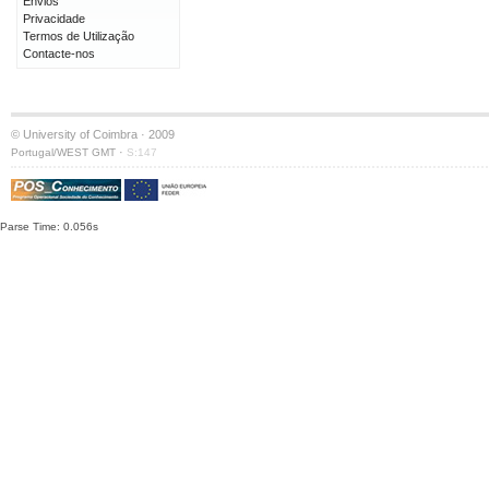
Envios
Privacidade
Termos de Utilização
Contacte-nos
© University of Coimbra · 2009
·
Portugal/WEST GMT
S:147
Parse Time: 0.056s