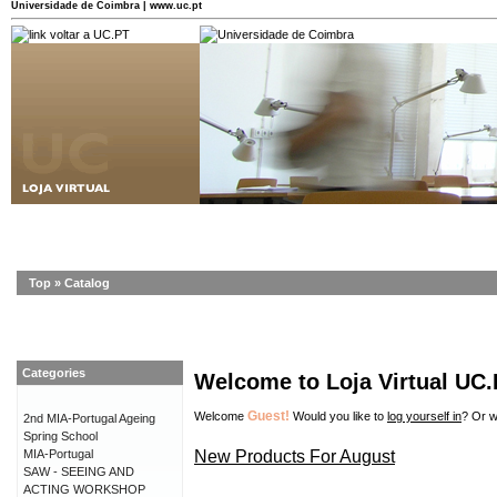
Universidade de Coimbra | www.uc.pt
Top
»
Catalog
Categories
Welcome to Loja Virtual UC
Guest!
Welcome
Would you like to
log yourself in
? Or w
2nd MIA-Portugal Ageing
Spring School
New Products For August
MIA-Portugal
SAW - SEEING AND
ACTING WORKSHOP