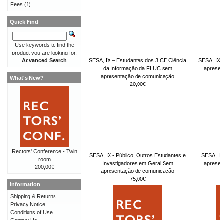
Fees
(1)
Quick Find
Use keywords to find the
product you are looking for.
SESA, IX – Estudantes dos 3 CE Ciência
SESA, IX
Advanced Search
da Informação da FLUC sem
apres
apresentação de comunicação
What's New?
20,00€
Rectors' Conference - Twin
SESA, IX - Público, Outros Estudantes e
SESA, I
room
Investigadores em Geral Sem
apres
200,00€
apresentação de comunicação
75,00€
Information
Shipping & Returns
Privacy Notice
Conditions of Use