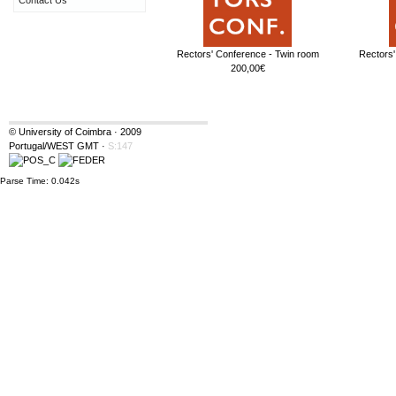
Contact Us
Rectors' Conference - Twin room
Rectors'
200,00€
© University of Coimbra · 2009
Portugal/WEST GMT
·
S:147
Parse Time: 0.042s