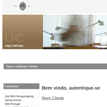
Topo
»
Catálogo
»
Entrar
Categorias
Bem vindo, autentique-se
2nd MIA-Portugal Ageing
Novo Cliente
Spring School
MIA-Portugal