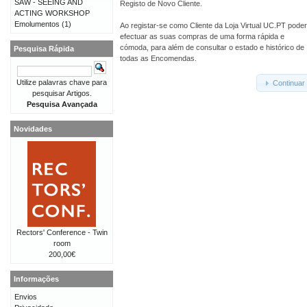
SAW - SEEING AND
Registo de Novo Cliente.
ACTING WORKSHOP
Emolumentos
(1)
Ao registar-se como Cliente da Loja Virtual UC.PT pode
efectuar as suas compras de uma forma rápida e
cómoda, para além de consultar o estado e histórico de
Pesquisa Rápida
todas as Encomendas.
Utilize palavras chave para
Continuar
pesquisar Artigos.
Pesquisa Avançada
Novidades
Rectors' Conference - Twin
room
200,00€
Informações
Envios