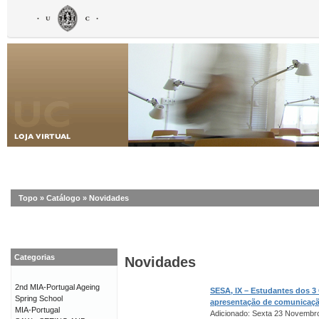
Topo
»
Catálogo
»
Novidades
Categorias
Novidades
2nd MIA-Portugal Ageing
SESA, IX – Estudantes dos 3
Spring School
apresentação de comunicaç
MIA-Portugal
Adicionado: Sexta 23 Novembr