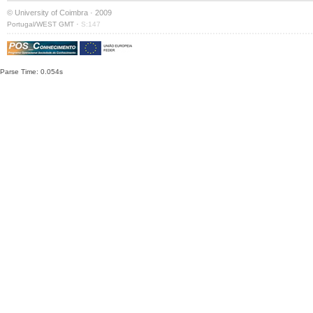
© University of Coimbra · 2009
·
Portugal/WEST GMT
S:147
Parse Time: 0.054s