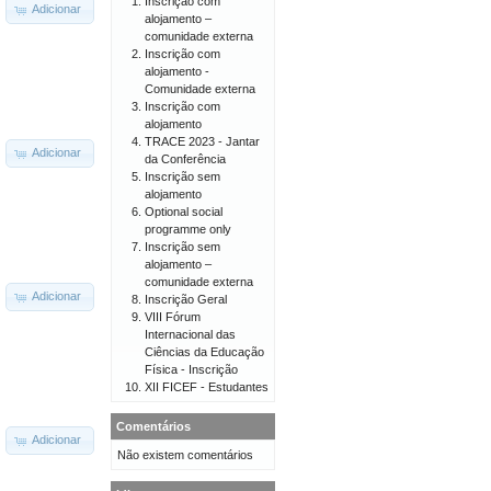
Inscrição com
Adicionar
alojamento –
comunidade externa
Inscrição com
alojamento -
Comunidade externa
Inscrição com
alojamento
TRACE 2023 - Jantar
Adicionar
da Conferência
Inscrição sem
alojamento
Optional social
programme only
Inscrição sem
alojamento –
comunidade externa
Adicionar
Inscrição Geral
VIII Fórum
Internacional das
Ciências da Educação
Física - Inscrição
XII FICEF - Estudantes
Comentários
Adicionar
Não existem comentários