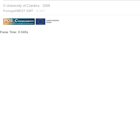
© University of Coimbra · 2009
·
Portugal/WEST GMT
S:147
Parse Time: 0.046s