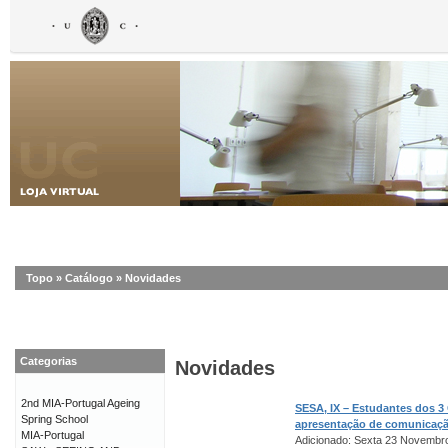
Topo
»
Catálogo
»
Novidades
Categorias
Novidades
2nd MIA-Portugal Ageing
SESA, IX – Estudantes dos 3
Spring School
apresentação de comunicaç
MIA-Portugal
Adicionado: Sexta 23 Novembr