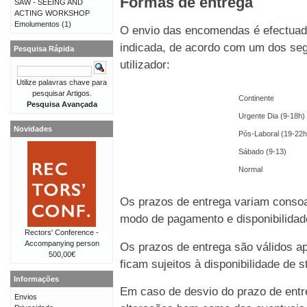
Formas de entrega
SAW - SEEING AND
ACTING WORKSHOP
Emolumentos
(1)
O envio das encomendas é efectuado
indicada, de acordo com um dos seg
Pesquisa Rápida
utilizador:
Utilize palavras chave para
pesquisar Artigos.
Continente
Pesquisa Avançada
Urgente Dia (9-18h)
Novidades
Pós-Laboral (19-22h
Sábado (9-13)
Normal
Os prazos de entrega variam consoa
modo de pagamento e disponibilida
Rectors' Conference -
Accompanying person
Os prazos de entrega são válidos 
500,00€
ficam sujeitos à disponibilidade de
Informações
Em caso de desvio do prazo de entre
Envios