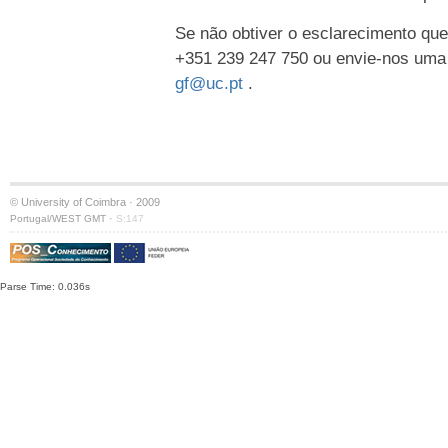
Se não obtiver o esclarecimento que
+351 239 247 750 ou envie-nos uma
gf@uc.pt
.
© University of Coimbra · 2009
·
Portugal/WEST GMT
S:147
Parse Time: 0.036s